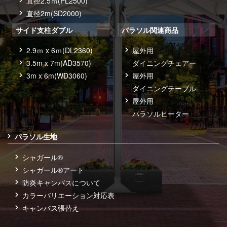
直径2.5ｍ(PL2500)
直径2m(SD2000)
サイド支柱ダブル
パラソル関連商品
2.9ｍ x 6ｍ(DL2360)
屋外用
3.5m x 7m(AD3570)
ダイニングチェアー
3m x 6m(WD3060)
屋外用
ダイニングテーブル
屋外用
パラソルヒーター
パラソル生地
シャガール®
シャガール®アート
防炎キャンバスについて
カラーバリエーション対応表
キャンバス張替え