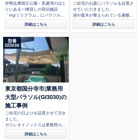
伊勢志摩国立公園・英虞湾のほと
ご自宅のお庭にパラソルを設置さ
りにある一棟貸しの宿泊施設
せていただきました。
「mg/ミリグラム」にパラソルを
池や庭木が整えられている素敵な
導入いただきました。テラスでは
お庭にパラソルがマッチし贅沢な
詳細はこちら
詳細はこちら
BBQグリルも...
空間と...
型番
GI3030
東京都国分寺市|業務用
大型パラソル(GI3030)の
施工事例
ご自宅の日よけを設置させて頂き
ました。
ガリレオイノックスは業務用カテ
ゴリではありますが、個人宅様で
詳細はこちら
の設置でも勿論大歓...