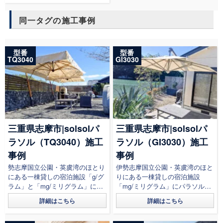
同一タグの施工事例
型番
型番
TQ3040
GI3030
三重県志摩市|solsolパ
三重県志摩市|solsolパ
ラソル（TQ3040）施工
ラソル（GI3030）施工
事例
事例
勢志摩国立公園・英虞湾のほとり
伊勢志摩国立公園・英虞湾のほと
にある一棟貸しの宿泊施設「g/グ
りにある一棟貸しの宿泊施設
ラム」と「mg/ミリグラム」にパ
「mg/ミリグラム」にパラソルを
ラソルを導入いただきました。共
導入いただきました。テラスでは
詳細はこちら
詳細はこちら
有のガー...
BBQグリルも...