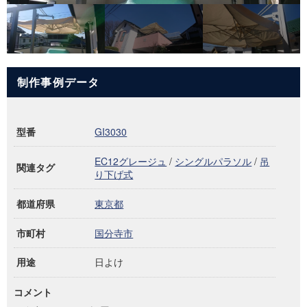
制作事例データ
型番
GI3030
EC12グレージュ
/
シングルパラソル
/
吊
関連タグ
り下げ式
都道府県
東京都
市町村
国分寺市
用途
日よけ
コメント