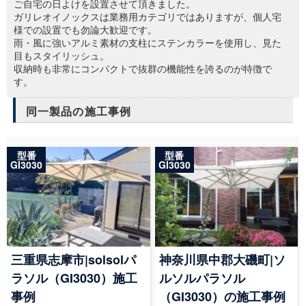
ご自宅の日よけを設置させて頂きました。
ガリレオイノックスは業務用カテゴリではありますが、個人宅
様での設置でも勿論大歓迎です。
雨・風に強いアルミ素材の支柱にステンカラーを使用し、見た
目もスタイリッシュ。
収納時も非常にコンパクトで抜群の機能性を誇るのが特徴で
す。
同一製品の施工事例
型番
型番
GI3030
GI3030
三重県志摩市|solsolパ
神奈川県中郡大磯町|ソ
ラソル（GI3030）施工
ルソルパラソル
事例
（GI3030）の施工事例