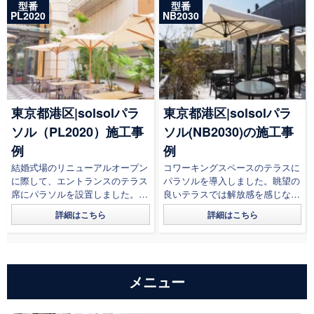
型番
型番
PL2020
NB2030
東京都港区|solsolパラ
東京都港区|solsolパラ
ソル（PL2020）施工事
ソル(NB2030)の施工事
例
例
結婚式場のリニューアルオープン
コワーキングスペースのテラスに
に際して、エントランスのテラス
パラソルを導入しました。眺望の
席にパラソルを設置しました。
良いテラスでは解放感を感じなが
ナチュラルな木製のデザインで...
ら仕事をしたり、併設されている
詳細はこちら
詳細はこちら
カフェラウン...
メニュー