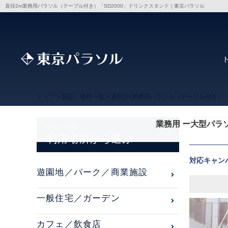
直径2m業務用パラソル（テーブル付き）「SD2000」ドリンクスタンド｜東京パラソル
トップ
>
製品・価格一覧
> 直径2m業務用パラソル（テーブル付き）「
業務用 ー大型パラ
Use scene
利用場所から選ぶ
対応キャン
遊園地／パーク／商業施設
一般住宅／ガーデン
カフェ／飲食店