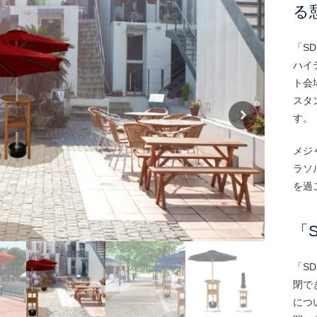
る
「S
ハイ
ト会
スタ
す。
メジ
ラソ
を過
「
「S
閉で
につ