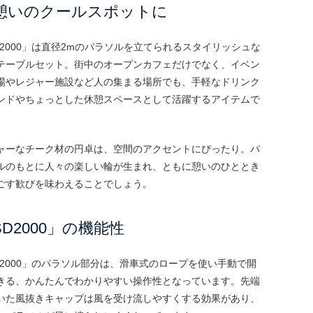
憩いのクールスポットに
D2000」は直径2mのパラソルを立てられるスタイリッシュな
テーブルセット。街中のオープンカフェだけでなく、イベン
場やレジャー施設など人の集まる場所でも、手軽なドリンク
ンドやちょっとした休憩スペースとして活躍するアイテムで
ャーなチーク材の円卓は、空間のアクセントにぴったり。パ
ルのもとに人々の楽しい輪が生まれ、ともに憩いのひととき
ごす歓びを味わえることでしょう。
SD2000」の機能性
D2000」のパラソル部分は、滑車式のロープを使い手動で開
きる、かんたんでわかりやすい操作性となっています。先端
いた風抜きキャップは風を受け流しやすくする効果があり、