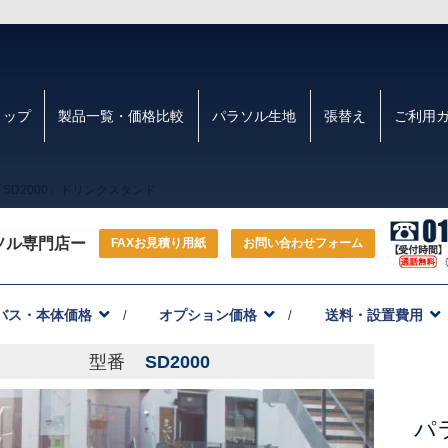
トップ
製品一覧・価格比較
パラソル生地
張替え
ご利用
SD2000」ドリンクスタンド
ソル専門店ー
FAXお見積り用紙
お問い合わせフォーム
直径2m業務用パラソル（テーブル付き）「SD2
バス・本体価格
オプション価格
送料・設置費用
型番
SD2000
パ