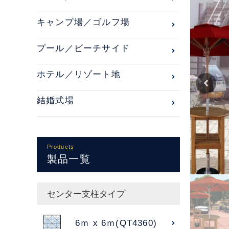
キャンプ場／ゴルフ場
プール／ビーチサイド
ホテル／リゾート地
結婚式場
Products
製品一覧
センター支柱タイプ
6ｍ x 6ｍ(QT4360)