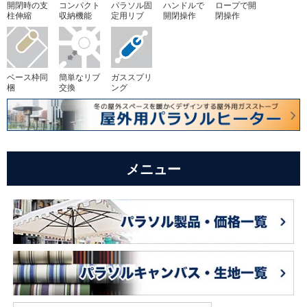
開閉時の支
コンパクト
パラソル固
ハンドルで
ロープで開
柱伸縮
収納機能
定用リブ
開閉操作
閉操作
ベース枠同
簡単なリブ
ガススプリ
梱
交換
ング
メニュー