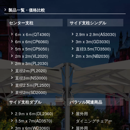
製品一覧・価格比較
センター支柱
サイド支柱シングル
6ｍ x 6ｍ(QT4360)
2.9m x 2.9m(AS3030)
6m x 6m(CP6060)
3m x 3m(GD3030)
5m x 5m(CP5050）
直径3.5m(TO3500)
2m x 2m(VL2020)
2m x 3m(NB2030)
2m x 3m(PL2030)
直径2ｍ(PL2020)
直径3ｍ(NS3000)
直径2.5ｍ(PL2500)
直径2m(SD2000)
サイド支柱ダブル
パラソル関連商品
2.9ｍ x 6ｍ(DL2360)
屋外用
3.5m x 7m(AD3570)
ダイニングチェアー
3m x 6m(WD3060)
屋外用