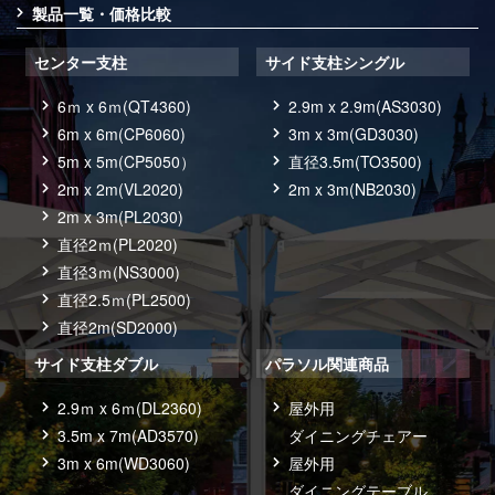
製品一覧・価格比較
センター支柱
サイド支柱シングル
6ｍ x 6ｍ(QT4360)
2.9m x 2.9m(AS3030)
6m x 6m(CP6060)
3m x 3m(GD3030)
5m x 5m(CP5050）
直径3.5m(TO3500)
2m x 2m(VL2020)
2m x 3m(NB2030)
2m x 3m(PL2030)
直径2ｍ(PL2020)
直径3ｍ(NS3000)
直径2.5ｍ(PL2500)
直径2m(SD2000)
サイド支柱ダブル
パラソル関連商品
2.9ｍ x 6ｍ(DL2360)
屋外用
3.5m x 7m(AD3570)
ダイニングチェアー
3m x 6m(WD3060)
屋外用
ダイニングテーブル