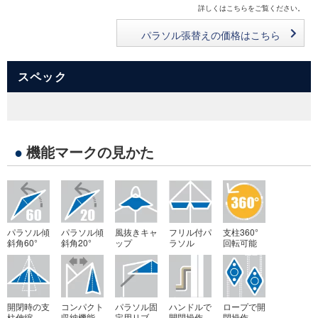
詳しくはこちらをご覧ください。
パラソル張替えの価格はこちら
スペック
●
機能マークの見かた
パラソル傾
パラソル傾
風抜きキャ
フリル付パ
支柱360°
斜角60°
斜角20°
ップ
ラソル
回転可能
開閉時の支
コンパクト
パラソル固
ハンドルで
ロープで開
柱伸縮
収納機能
定用リブ
開閉操作
閉操作