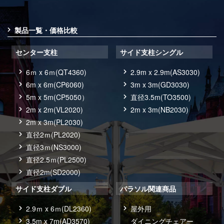
製品一覧・価格比較
センター支柱
サイド支柱シングル
6ｍ x 6ｍ(QT4360)
2.9m x 2.9m(AS3030)
6m x 6m(CP6060)
3m x 3m(GD3030)
5m x 5m(CP5050）
直径3.5m(TO3500)
2m x 2m(VL2020)
2m x 3m(NB2030)
2m x 3m(PL2030)
直径2ｍ(PL2020)
直径3ｍ(NS3000)
直径2.5ｍ(PL2500)
直径2m(SD2000)
サイド支柱ダブル
パラソル関連商品
2.9ｍ x 6ｍ(DL2360)
屋外用
3.5m x 7m(AD3570)
ダイニングチェアー