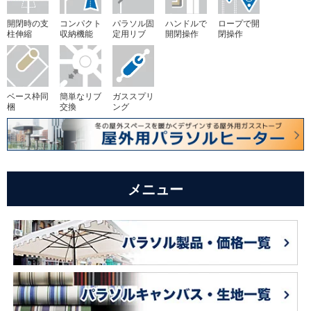
開閉時の支
コンパクト
パラソル固
ハンドルで
ロープで開
柱伸縮
収納機能
定用リブ
開閉操作
閉操作
ベース枠同
簡単なリブ
ガススプリ
梱
交換
ング
メニュー