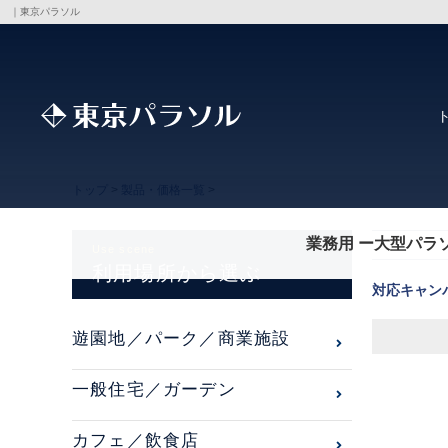
｜東京パラソル
トップ
>
製品・価格一覧
>
業務用 ー大型パラ
Use scene
利用場所から選ぶ
対応キャン
遊園地／パーク／商業施設
一般住宅／ガーデン
カフェ／飲食店