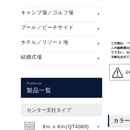
キャンプ場／ゴルフ場
プール／ビーチサイド
ホテル／リゾート地
結婚式場
Products
製品一覧
センター支柱タイプ
カラー
6ｍ x 6ｍ(QT4360)