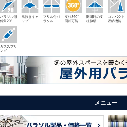
パラソル傾
風抜きキャ
フリル付パ
支柱360°
開閉時の支
コンパクト
斜角20°
ップ
ラソル
回転可能
柱伸縮
収納機能
ガススプリ
ング
メニュー