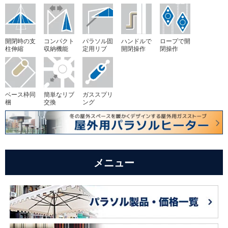
開閉時の支
コンパクト
パラソル固
ハンドルで
ロープで開
柱伸縮
収納機能
定用リブ
開閉操作
閉操作
ベース枠同
簡単なリブ
ガススプリ
梱
交換
ング
メニュー