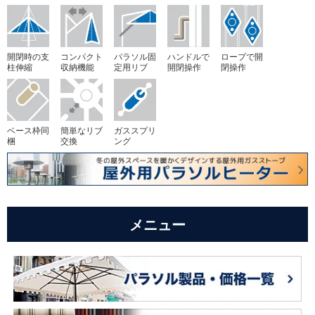
開閉時の支
コンパクト
パラソル固
ハンドルで
ロープで開
柱伸縮
収納機能
定用リブ
開閉操作
閉操作
ベース枠同
簡単なリブ
ガススプリ
梱
交換
ング
メニュー