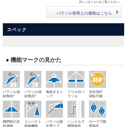
詳しくはこちらをご覧ください。
パラソル張替えの価格はこちら
スペック
●
機能マークの見かた
パラソル傾
パラソル傾
風抜きキャ
フリル付パ
支柱360°
斜角60°
斜角20°
ップ
ラソル
回転可能
開閉時の支
コンパクト
パラソル固
ハンドルで
ロープで開
柱伸縮
収納機能
定用リブ
開閉操作
閉操作