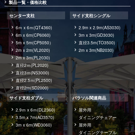
製品一覧・価格比較
センター支柱
サイド支柱シングル
6ｍ x 6ｍ(QT4360)
2.9m x 2.9m(AS3030)
6m x 6m(CP6060)
3m x 3m(GD3030)
5m x 5m(CP5050）
直径3.5m(TO3500)
2m x 2m(VL2020)
2m x 3m(NB2030)
2m x 3m(PL2030)
直径2ｍ(PL2020)
直径3ｍ(NS3000)
直径2.5ｍ(PL2500)
直径2m(SD2000)
サイド支柱ダブル
パラソル関連商品
2.9ｍ x 6ｍ(DL2360)
屋外用
3.5m x 7m(AD3570)
ダイニングチェアー
3m x 6m(WD3060)
屋外用
ダイニングテーブル