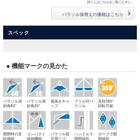
詳しくはこちらをご覧ください。
パラソル張替えの価格はこちら
スペック
●
機能マークの見かた
パラソル傾
パラソル傾
風抜きキャ
フリル付パ
支柱360°
斜角60°
斜角20°
ップ
ラソル
回転可能
開閉時の支
コンパクト
パラソル固
ハンドルで
ロープで開
柱伸縮
収納機能
定用リブ
開閉操作
閉操作