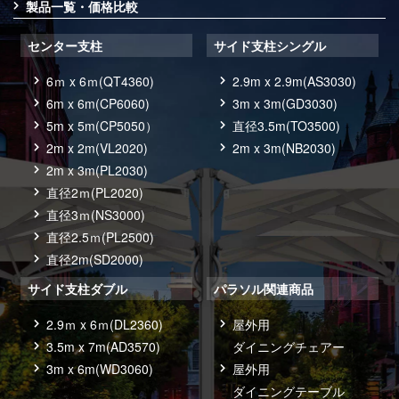
製品一覧・価格比較
センター支柱
サイド支柱シングル
6ｍ x 6ｍ(QT4360)
2.9m x 2.9m(AS3030)
6m x 6m(CP6060)
3m x 3m(GD3030)
5m x 5m(CP5050）
直径3.5m(TO3500)
2m x 2m(VL2020)
2m x 3m(NB2030)
2m x 3m(PL2030)
直径2ｍ(PL2020)
直径3ｍ(NS3000)
直径2.5ｍ(PL2500)
直径2m(SD2000)
サイド支柱ダブル
パラソル関連商品
2.9ｍ x 6ｍ(DL2360)
屋外用
3.5m x 7m(AD3570)
ダイニングチェアー
3m x 6m(WD3060)
屋外用
ダイニングテーブル