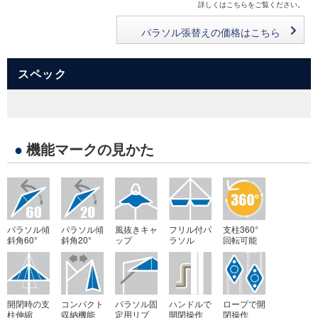
詳しくはこちらをご覧ください。
パラソル張替えの価格はこちら
スペック
●
機能マークの見かた
パラソル傾
パラソル傾
風抜きキャ
フリル付パ
支柱360°
斜角60°
斜角20°
ップ
ラソル
回転可能
開閉時の支
コンパクト
パラソル固
ハンドルで
ロープで開
柱伸縮
収納機能
定用リブ
開閉操作
閉操作