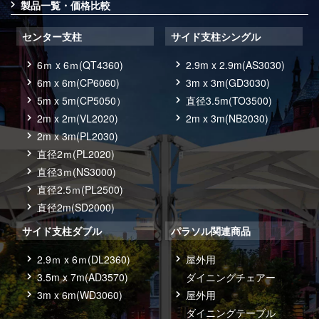
製品一覧・価格比較
センター支柱
サイド支柱シングル
6ｍ x 6ｍ(QT4360)
2.9m x 2.9m(AS3030)
6m x 6m(CP6060)
3m x 3m(GD3030)
5m x 5m(CP5050）
直径3.5m(TO3500)
2m x 2m(VL2020)
2m x 3m(NB2030)
2m x 3m(PL2030)
直径2ｍ(PL2020)
直径3ｍ(NS3000)
直径2.5ｍ(PL2500)
直径2m(SD2000)
サイド支柱ダブル
パラソル関連商品
2.9ｍ x 6ｍ(DL2360)
屋外用
3.5m x 7m(AD3570)
ダイニングチェアー
3m x 6m(WD3060)
屋外用
ダイニングテーブル